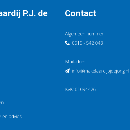
ardij P.J. de
Contact
Algemeen nummer
0515 - 542 048
Mailadres
info@makelaardijpjdejong.nl
KvK: 01094426
en
e en advies