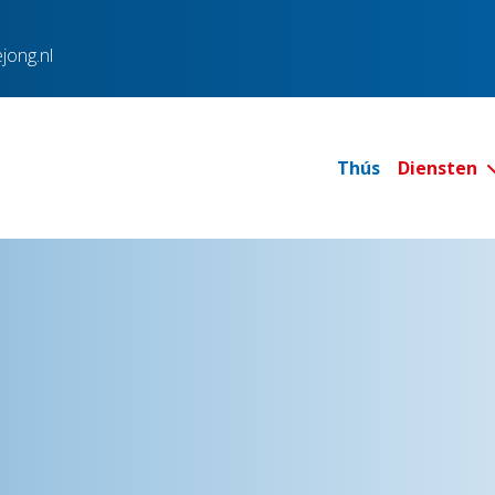
jong.nl
Thús
Diensten