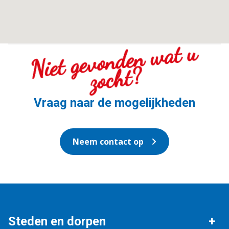
Niet gevo
n
de
n
wat
u
zoc
ht
?
Vraag naar de mogelijkheden
Neem contact op
Steden en dorpen