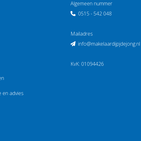
Algemeen nummer
0515 - 542 048
Mailadres
info@makelaardijpjdejong.nl
KvK: 01094426
en
e en advies