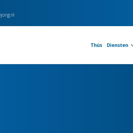
jong.nl
Thús
Diensten