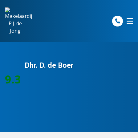
Spring naar inhoud
Dhr. D. de Boer
9.3