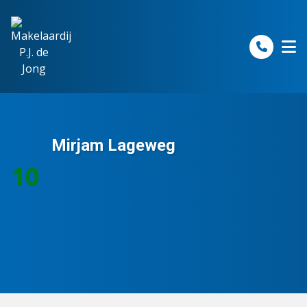
Spring naar inhoud
Mirjam Lageweg
10