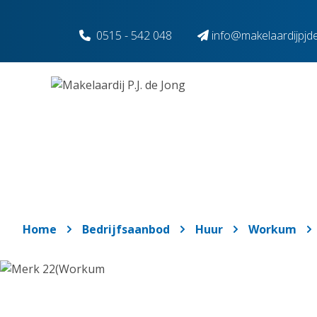
Spring naar inhoud
0515 - 542 048
info@makelaardijpjde
Home
Bedrijfsaanbod
Huur
Workum