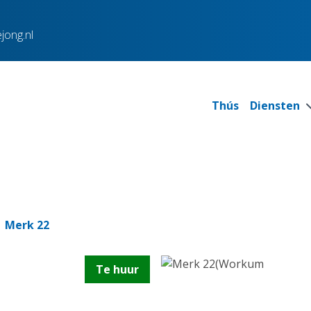
jong.nl
Thús
Diensten
Merk 22
Te huur