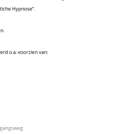
etiche Hypnose".
n.
rd o.a. voorzien van:
egangsweg.