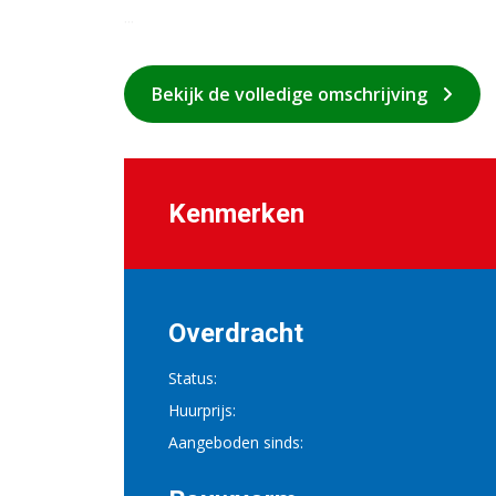
...
Bekijk de volledige omschrijving
Kenmerken
Overdracht
Status:
Huurprijs:
Aangeboden sinds: