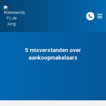
Spring naar inhoud
5 misverstanden over
aankoopmakelaars