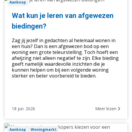
Aankoop
kun
je
Wat kun je leren van afgewezen
leren
biedingen?
van
afgewezen
Zag jij jezelf in gedachten al helemaal wonen in
biedingen?
een huis? Dan is een afgewezen bod op een
woning een grote teleurstelling. Toch hoeft een
afwijzing niet alleen negatief te zijn. Elke bieding
geeft namelijk waardevolle inzichten die je
kunnen helpen om bij een volgende woning
sterker en beter voorbereid te bieden.
18 jun. 2026
Meer lezen
Waarom
Aankoop
Woningmarkt