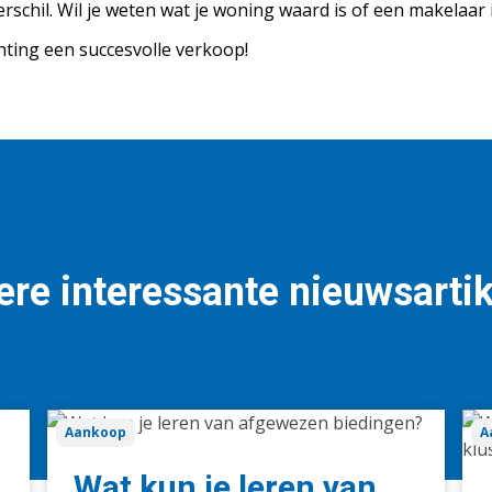
schil. Wil je weten wat je woning waard is of een makelaar 
hting een succesvolle verkoop!
re interessante nieuwsarti
Wat
Wa
Aankoop
A
kun
ste
je
me
Wat kun je leren van