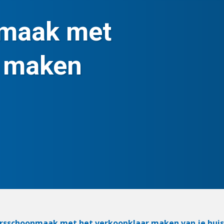
nmaak met
r maken
rsschoonmaak met het verkoopklaar maken van je huis