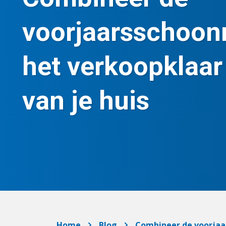
voorjaarsschoo
het verkoopklaa
van je huis
Home
Blog
Combineer de voorjaa