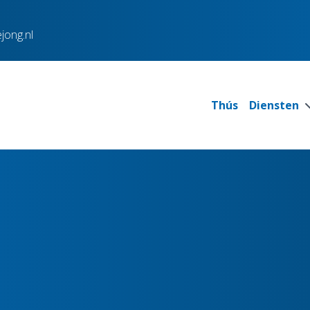
jong.nl
Thús
Diensten