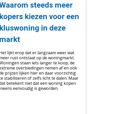
ers
Waarom steeds meer
zen
r
kopers kiezen voor een
n
kluswoning in deze
swoning
markt
e
kt
Het lijkt erop dat er langzaam weer wat
meer rust ontstaat op de woningmarkt.
Woningen staan iets langer te koop, de
extreme overbiedingen nemen af en ook
de prijzen lijken hier en daar voorzichtig
te stabiliseren of zelfs licht te dalen. Maar
dat betekent niet dat een woning kopen
ineens eenvoudig is geworden.