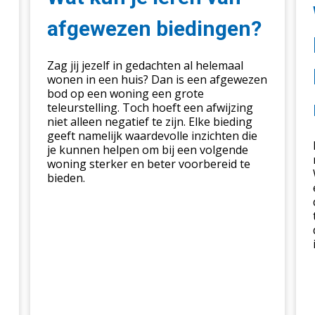
leren
kop
van
kie
afgewezen biedingen?
afgewezen
voo
biedingen?
ee
Zag jij jezelf in gedachten al helemaal
klu
wonen in een huis? Dan is een afgewezen
in
bod op een woning een grote
dez
teleurstelling. Toch hoeft een afwijzing
niet alleen negatief te zijn. Elke bieding
mar
geeft namelijk waardevolle inzichten die
je kunnen helpen om bij een volgende
woning sterker en beter voorbereid te
bieden.