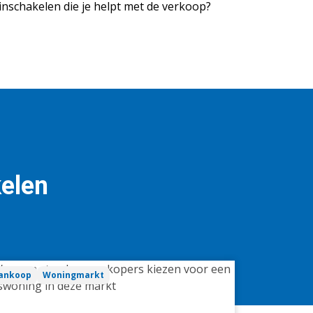
inschakelen die je helpt met de verkoop?
kelen
arom
ankoop
Woningmarkt
eds
er