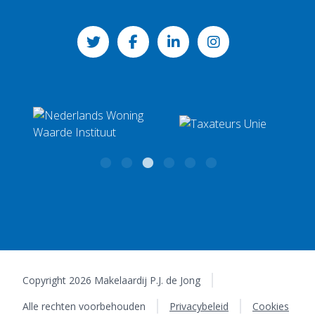
Makelaardij P.J. de Jong
Mailadres
Súd 16
info@makelaardijpjdejong.nl
8711 CV Workum
KvK: 01094426
Copyright 2026 Makelaardij P.J. de Jong
Alle rechten voorbehouden
Privacybeleid
Cookies