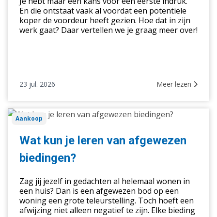
Je hebt maar één kans voor een eerste indruk.
vraagprijs
En die ontstaat vaak al voordat een potentiële
koper de voordeur heeft gezien. Hoe dat in zijn
werk gaat? Daar vertellen we je graag meer over!
23 jul. 2026
Meer lezen
Wat
Aankoop
kun
je
Wat kun je leren van afgewezen
leren
biedingen?
van
afgewezen
Zag jij jezelf in gedachten al helemaal wonen in
biedingen?
een huis? Dan is een afgewezen bod op een
woning een grote teleurstelling. Toch hoeft een
afwijzing niet alleen negatief te zijn. Elke bieding