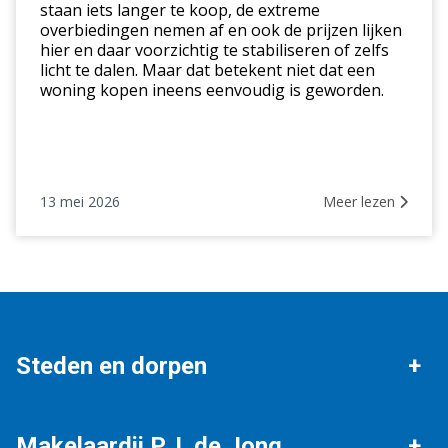
staan iets langer te koop, de extreme
markt
overbiedingen nemen af en ook de prijzen lijken
hier en daar voorzichtig te stabiliseren of zelfs
licht te dalen. Maar dat betekent niet dat een
woning kopen ineens eenvoudig is geworden.
13 mei 2026
Meer lezen
Steden en dorpen
Ons werkgebied
Workum
Makelaardij P.J. de Jong