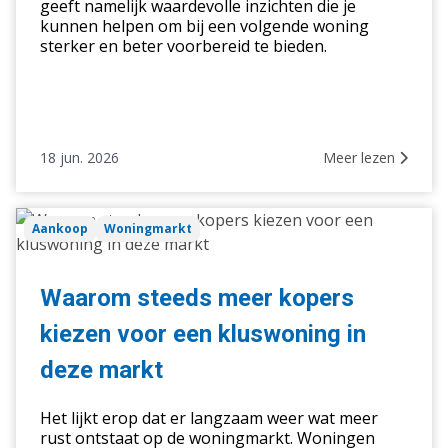
geeft namelijk waardevolle inzichten die je
kunnen helpen om bij een volgende woning
sterker en beter voorbereid te bieden.
18 jun. 2026
Meer lezen
Waarom
Aankoop
Woningmarkt
steeds
meer
kopers
Waarom steeds meer kopers
kiezen
kiezen voor een kluswoning in
voor
een
deze markt
kluswoning
in
Het lijkt erop dat er langzaam weer wat meer
deze
rust ontstaat op de woningmarkt. Woningen