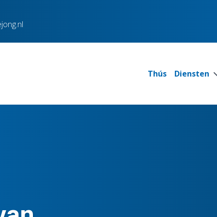
jong.nl
Thús
Diensten
van