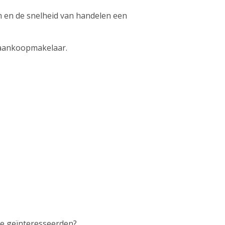
 en de snelheid van handelen een
e aankoopmakelaar.
re geïnteresseerden?