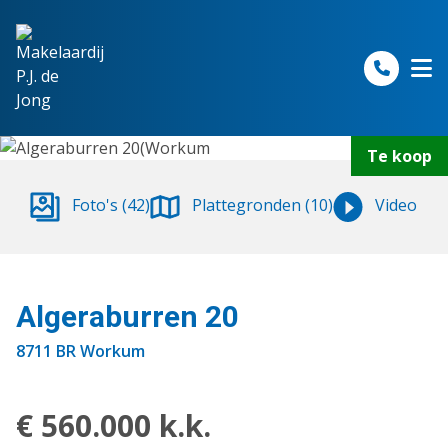
Spring naar inhoud
Te koop
Foto's (42)
Plattegronden (10)
Video
Algeraburren 20
8711 BR Workum
€ 560.000 k.k.