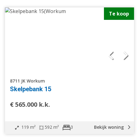
Te koop
8711 JK Workum
Skelpebank 15
€ 565.000 k.k.
119 m²
592 m²
Bekijk woning
3