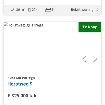
86 m²
254 m²
Bekijk woning
3
Te koop
8763 MR Parrega
Horstweg 9
€ 325.000 k.k.