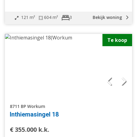
121 m²
604 m²
Bekijk woning
3
Te koop
8711 BP Workum
Inthiemasingel 18
€ 355.000 k.k.