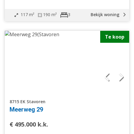
117 m²
190 m²
Bekijk woning
3
Te koop
8715 EK Stavoren
Meerweg 29
€ 495.000 k.k.