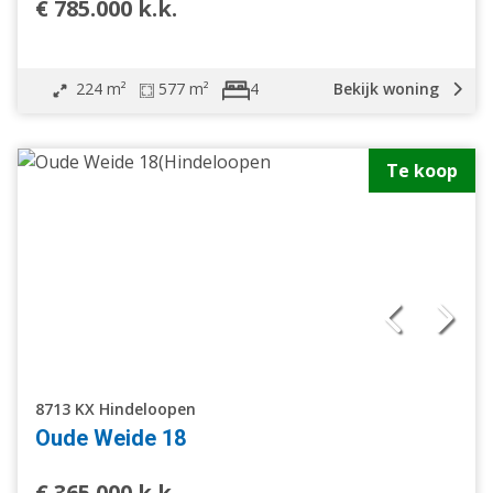
€ 785.000 k.k.
224 m²
577 m²
Bekijk woning
4
Te koop
8713 KX Hindeloopen
Oude Weide 18
€ 365.000 k.k.