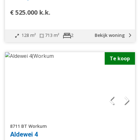
€ 525.000 k.k.
128 m²
713 m²
Bekijk woning
2
Te koop
Vrijstaande woning
Geschakelde woning
2 onder 1 kapwoning
Tussenwoning
Hoekwoning
Eindwoning
Halfvrijstaande woning
Geschakelde 2 onder 1 kap woning
8711 BT Workum
Verspringend
Aldewei 4
Woonhuis