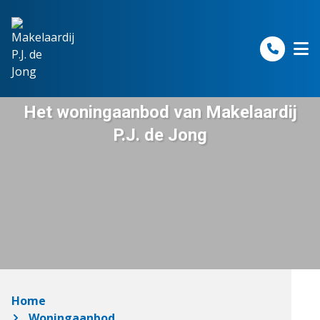
Spring naar inhoud
Het woningaanbod van Makelaardij
P.J. de Jong
Home
Woningaanbod