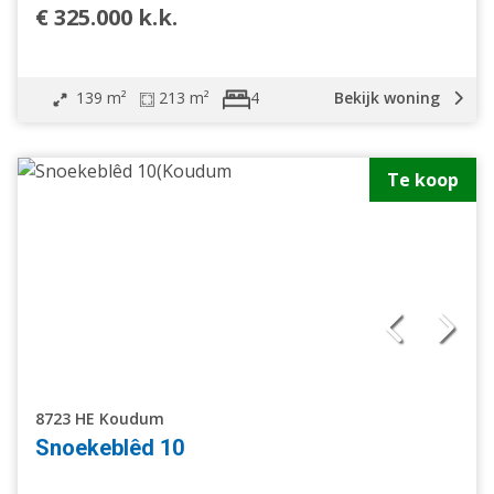
€ 325.000 k.k.
139 m²
213 m²
Bekijk woning
4
Te koop
8723 HE Koudum
Snoekeblêd 10