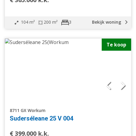
104 m²
200 m²
Bekijk woning
3
Te koop
8711 GX Workum
Suderséleane 25 V 004
€ 399.000 k.k.