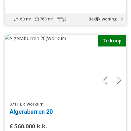
69 m²
769 m²
Bekijk woning
2
Te koop
8711 BR Workum
Algeraburren 20
€ 560.000 k.k.