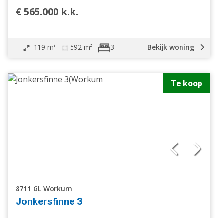
€ 565.000 k.k.
119 m²
592 m²
Bekijk woning
3
Te koop
8711 GL Workum
Jonkersfinne 3