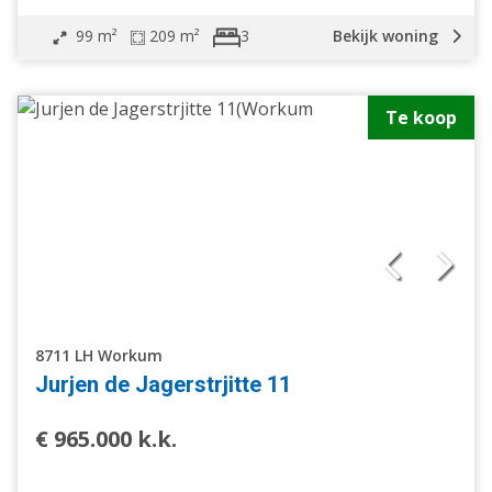
99 m²
209 m²
Bekijk woning
3
Te koop
8711 LH Workum
Jurjen de Jagerstrjitte 11
€ 965.000 k.k.