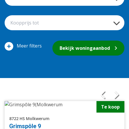
filters
Bekijk woningaanbod
Te koop
8722 HS Molkwerum
Grimspôle 9