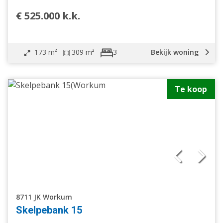
Appartement
€ 525.000 k.k.
Bouwgrond
Overige
Nieuwbouw
173 m²
309 m²
Bekijk woning
3
Open huis
Bij het water
Te koop
8711 JK Workum
Skelpebank 15