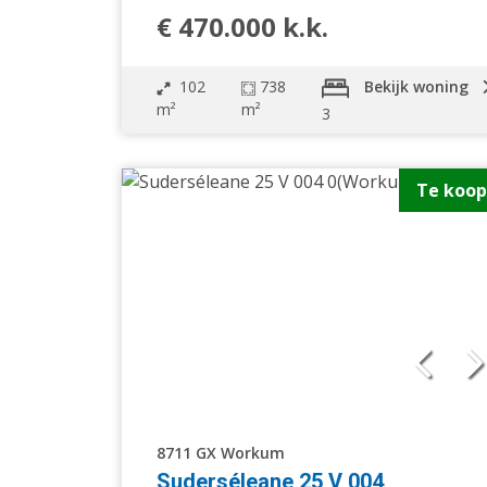
€ 470.000 k.k.
102
738
Bekijk woning
m²
m²
3
Te koop
8711 GX Workum
Suderséleane 25 V 004