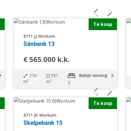
Te koop
8711 JJ Workum
schakelde woning
Sânbank 13
2 onder 1 kapwoning
ndwoning
Halfvrijstaande woning
€ 565.000 k.k.
oonhuis
Appartement
ieuwbouw
Open huis
116
551
Bekijk woning
m²
m²
3
Te koop
8711 JK Workum
Skelpebank 15