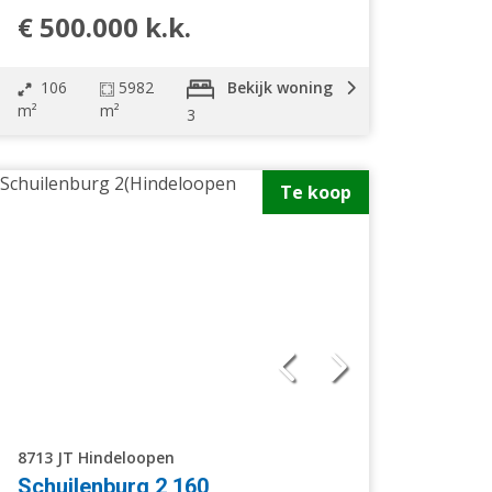
€ 500.000 k.k.
106
5982
Bekijk woning
m²
m²
3
Te koop
8713 JT Hindeloopen
Schuilenburg 2 160