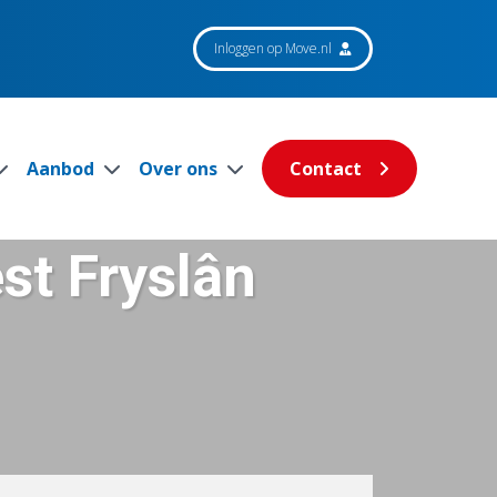
Inloggen op Move.nl
Aanbod
Over ons
Contact
st Fryslân