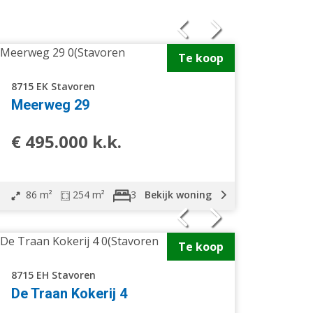
Te koop
8715 EK Stavoren
Meerweg 29
Tussenwoning
Geschakelde 2 onder 1 kap
€ 495.000 k.k.
woning
Bouwgrond
Bij het water
86 m²
254 m²
Bekijk woning
3
Te koop
8715 EH Stavoren
De Traan Kokerij 4