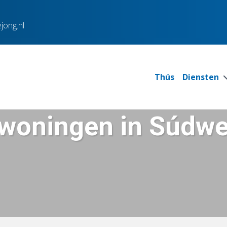
jong.nl
Thús
Diensten
woningen in Súdwe