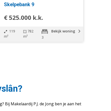
Skelpebank 9
€ 525.000 k.k.
119
782
Bekijk woning
m²
m²
3
yslân?
 Bij Makelaardij P.J. de Jong ben je aan het