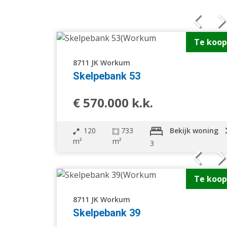
Te koop
8711 JK Workum
Vrijstaande woning
Skelpebank 53
Ge
Hoekwoning
Ei
€ 570.000 k.k.
Verspringend
W
Overige
N
120
733
Bekijk woning
m²
m²
3
Te koop
8711 JK Workum
Skelpebank 39