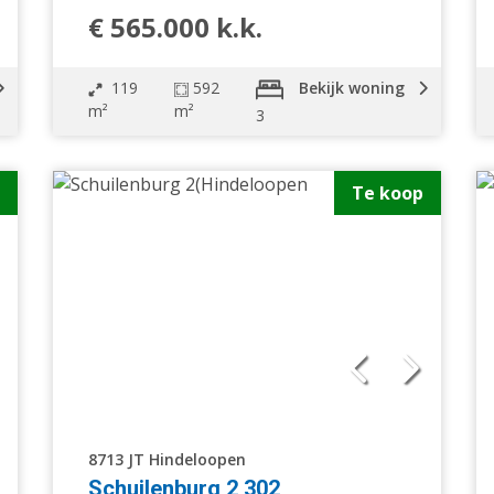
€ 565.000 k.k.
119
592
Bekijk woning
m²
m²
3
Te koop
8713 JT Hindeloopen
Schuilenburg 2 302