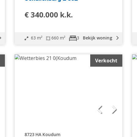
€ 340.000 k.k.
63 m²
660 m²
Bekijk woning
3
Verkocht
8723 HA Koudum