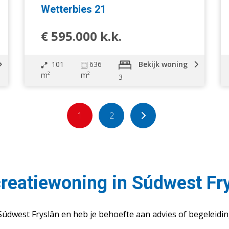
Wetterbies 21
€ 595.000 k.k.
101
636
Bekijk woning
m²
m²
3
1
2
creatiewoning in Súdwest Fr
údwest Fryslân en heb je behoefte aan advies of begeleiding?