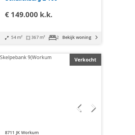
€ 149.000 k.k.
54 m²
367 m²
Bekijk woning
2
Verkocht
8711 JK Workum