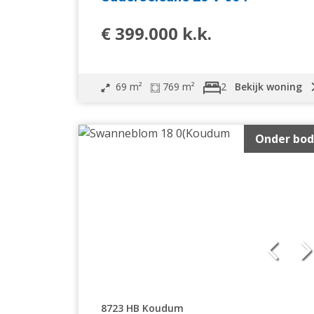
€ 399.000 k.k.
69 m²
769 m²
Bekijk woning
2
Onder bod
8723 HB Koudum