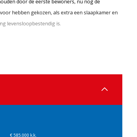
ouden door de eerste bewoners, nu nog de
g voor hebben gekozen, als extra een slaapkamer en
g levensloopbestendig is.
€ 585.000 k.k.