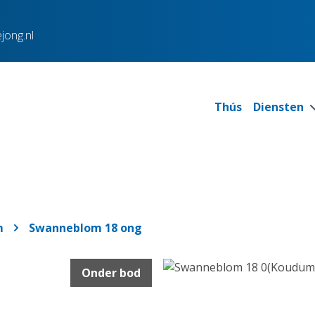
jong.nl
Thús
Diensten
m
Swanneblom 18 ong
Onder bod