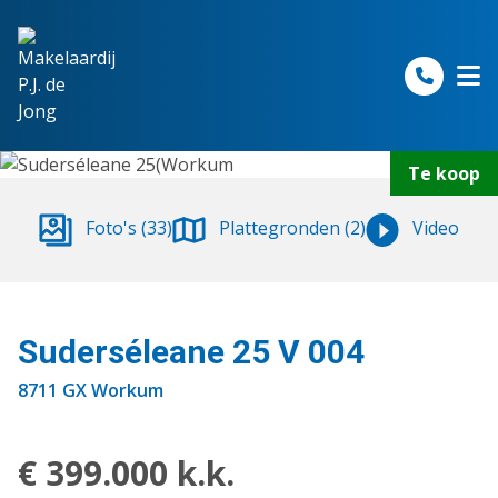
Spring naar inhoud
Te koop
Foto's (33)
Plattegronden (2)
Video
Suderséleane 25 V 004
8711 GX Workum
€ 399.000 k.k.