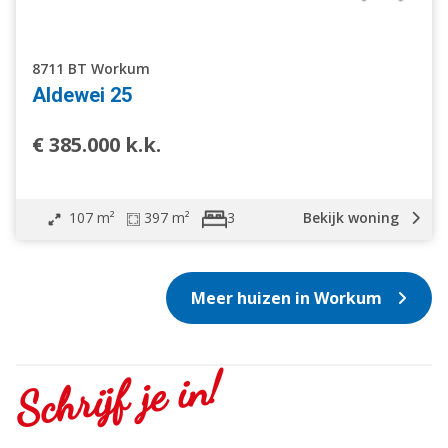
8711 BT Workum
Aldewei 25
€ 385.000 k.k.
107 m²
397 m²
Bekijk woning
3
Meer huizen in Workum
Schrijf je in!