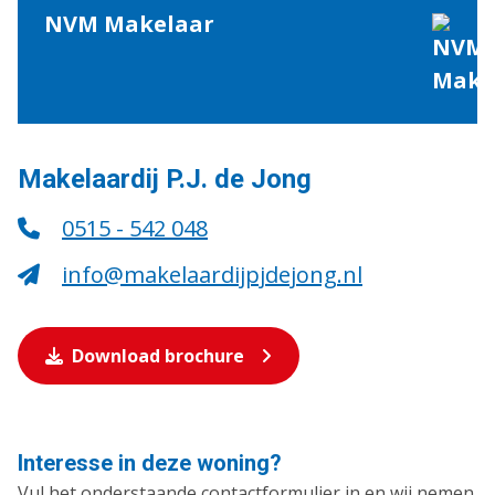
NVM Makelaar
Makelaardij P.J. de Jong
0515 - 542 048
info@makelaardijpjdejong.nl
Download brochure
Interesse in deze woning?
Vul het onderstaande contactformulier in en wij nemen