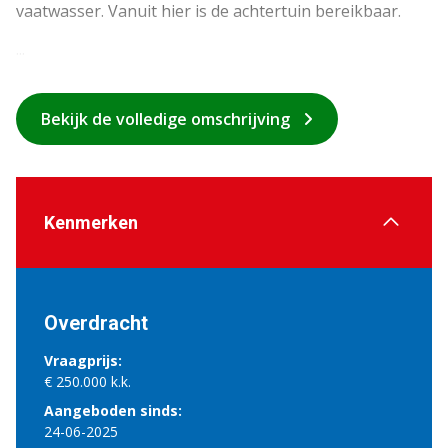
vaatwasser. Vanuit hier is de achtertuin bereikbaar.
...
Bekijk de volledige omschrijving
Kenmerken
Overdracht
Vraagprijs:
€ 250.000 k.k.
Aangeboden sinds:
24-06-2025