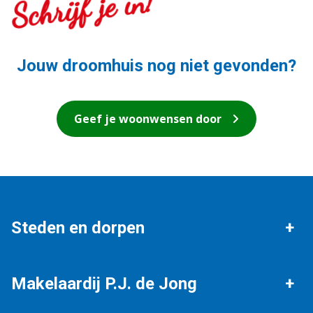
Schrijf je in!
Jouw droomhuis nog niet gevonden?
Geef je woonwensen door
Steden en dorpen
Ons werkgebied
Workum
Makelaardij P.J. de Jong
Stavoren
Hindeloopen